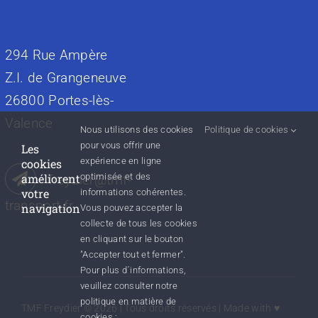
294 Rue Ampère
Z.I. de Grangeneuve
26800 Portes-lès-
Valence
Nous utilisons des cookies
Politique de cookies
pour vous offrir une
Les
expérience en ligne
cookies
améliorent
optimisée et des
freydier@tmf-
votre
informations cohérentes.
transport.fr
navigation
Vous pouvez accepter la
collecte de tous les cookies
en cliquant sur le bouton
"Accepter tout et fermer".
Pour plus d´informations,
veuillez consulter notre
politique en matière de
TMF Freydier ©
2026 | Tous droits réservés | Made with ♥
cookies :