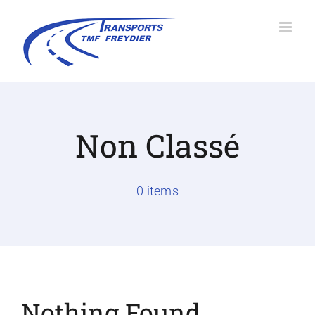
Passer
au
contenu
Non Classé
0 items
Nothing Found